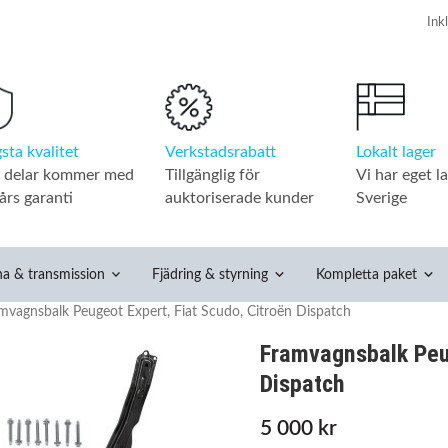
Verkstadsrabatt
Lokalt lager
sta kvalitet
Tillgänglig för
Vi har eget la
a delar kommer med
auktoriserade kunder
Sverige
års garanti
na & transmission
Fjädring & styrning
Kompletta paket
mvagnsbalk Peugeot Expert, Fiat Scudo, Citroën Dispatch
Framvagnsbalk Peug
Dispatch
5 000 kr