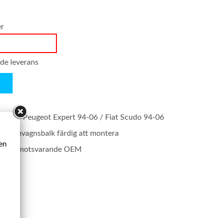
er
nde leverans
4-06 / Peugeot Expert 94-06 / Fiat Scudo 94-06
t framvagnsbalk färdig att montera
ken
rodukt motsvarande OEM