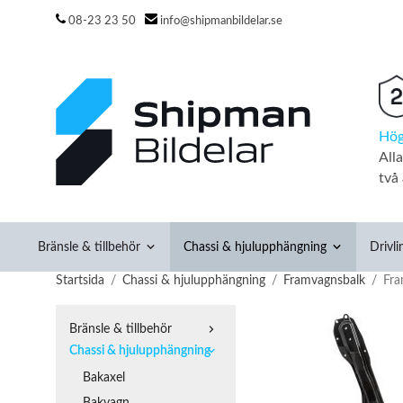
08-23 23 50
info@shipmanbildelar.se
Hög
All
två 
Bränsle & tillbehör
Chassi & hjulupphängning
Drivli
Startsida
/
Chassi & hjulupphängning
/
Framvagnsbalk
/
Fra
Bränsle & tillbehör
Chassi & hjulupphängning
Bakaxel
Bakvagn