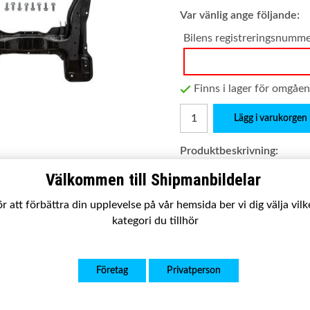
Var vänlig ange följande:
Bilens registreringsnumm
Finns i lager för omgåe
Lägg i varukorgen
Produktbeskrivning:
Passar:
Citroen Dispatch 9
Välkommen till Shipmanbildelar
Satsen innehåller:
Komplet
r att förbättra din upplevelse på vår hemsida ber vi dig välja vil
Utförande:
Ny kvalitetsp
kategori du tillhör
Garanti:
2 år
OE nummer:
Företag
Privatperson
3502 T4, 3502T4
1476173080
1484713080
049