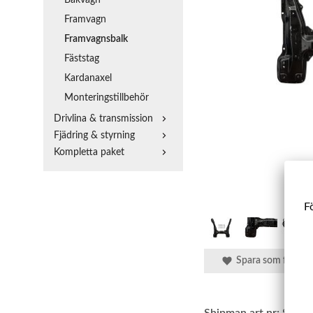
Framvagn
Framvagnsbalk
Fäststag
Kardanaxel
Monteringstillbehör
Drivlina & transmission
Fjädring & styrning
Kompletta paket
Fö
Spara som favorit
Shipman art.nr:
SBFB