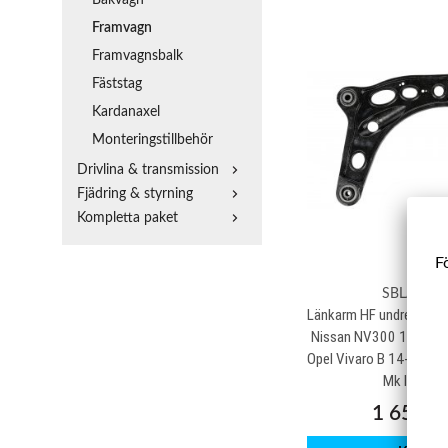
Framvagn
Framvagnsbalk
Fäststag
Kardanaxel
Monteringstillbehör
Drivlina & transmission
Fjädring & styrning
Kompletta paket
Fö
SBLA309
Länkarm HF undre Fiat T
Nissan NV300 16-, Prim
Opel Vivaro B 14-19, Re
Mk III 14-
1 650 k