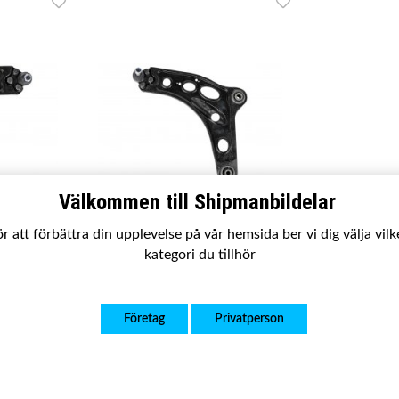
Välkommen till Shipmanbildelar
r att förbättra din upplevelse på vår hemsida ber vi dig välja vil
kategori du tillhör
SBLA308
alento 16-,
Länkarm VF undre Fiat Talento 16-,
astar 21-,
Nissan NV300 16-, Primastar 21-,
Företag
Privatperson
nault Trafic
Opel Vivaro B 14-19, Renault Trafic
Mk III 14-
r
1 650 kr