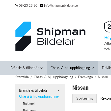
08-23 23 50
info@shipmanbildelar.se
Hög
All
två 
Bränsle & tillbehör
Chassi & hjulupphängning
Drivli
Startsida
/
Chassi & hjulupphängning
/
Framvagn
/
Nissan
Nissan
Bränsle & tillbehör
Chassi & hjulupphängning
Sortering
Bakaxel
Bakvagn