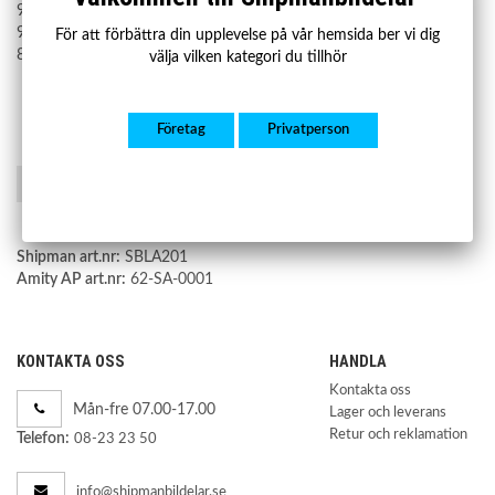
9492530
9492914
För att förbättra din upplevelse på vår hemsida ber vi dig
8628495
välja vilken kategori du tillhör
Företag
Privatperson
Spara som favorit
Shipman art.nr:
SBLA201
Amity AP art.nr:
62-SA-0001
KONTAKTA OSS
HANDLA
Kontakta oss
Mån-fre 07.00-17.00
Lager och leverans
Retur och reklamation
Telefon:
08-23 23 50
info@shipmanbildelar.se