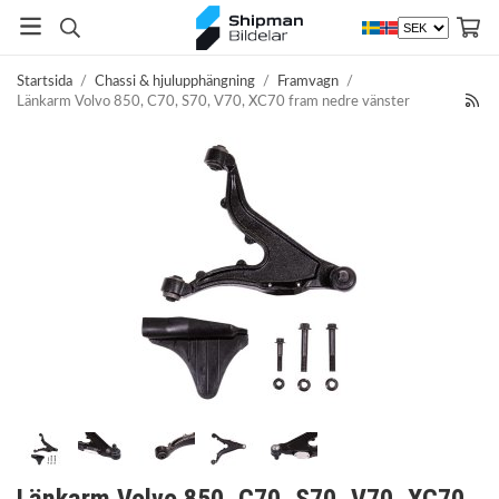
Startsida
/
Chassi & hjulupphängning
/
Framvagn
/
Länkarm Volvo 850, C70, S70, V70, XC70 fram nedre vänster