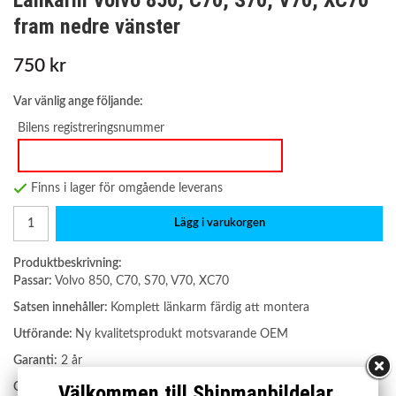
Länkarm Volvo 850, C70, S70, V70, XC70
fram nedre vänster
750 kr
Var vänlig ange följande:
Bilens registreringsnummer
Finns i lager för omgående leverans
Lägg i varukorgen
Produktbeskrivning:
Passar:
Volvo 850, C70, S70, V70, XC70
Satsen innehåller:
Komplett länkarm färdig att montera
Utförande:
Ny kvalitetsprodukt motsvarande OEM
Garanti:
2 år
OE nummer:
Välkommen till Shipmanbildelar