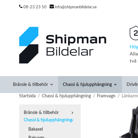
08-23 23 50
info@shipmanbildelar.se
Hög
All
två 
Bränsle & tillbehör
Chassi & hjulupphängning
Drivli
Startsida
/
Chassi & hjulupphängning
/
Framvagn
/
Länkarm 
Bränsle & tillbehör
Chassi & hjulupphängning
Bakaxel
Bakvagn