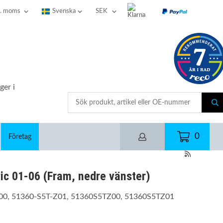
ger i
0
Företag
c 01-06 (Fram, nedre vänster)
00, 51360-S5T-Z01, 51360S5TZ00, 51360S5TZ01