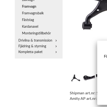
Framvagn
Framvagnsbalk
Fäststag
Kardanaxel
Monteringstillbehör
Drivlina & transmission
Fjädring & styrning
Kompletta paket
Fö
Shipman art.nr:
SBLA
Amity AP art.nr:
22-S