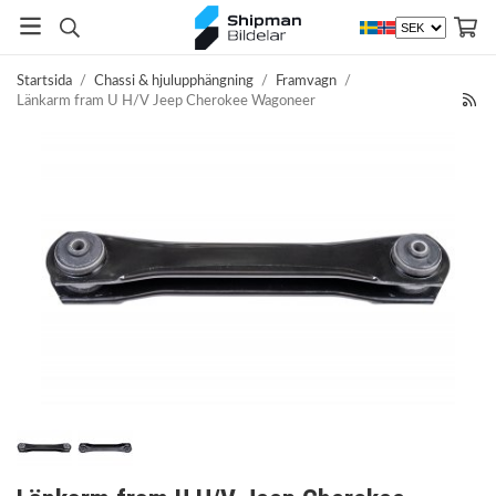
Startsida
/
Chassi & hjulupphängning
/
Framvagn
/
Länkarm fram U H/V Jeep Cherokee Wagoneer