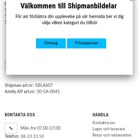
Välkommen till Shipmanbildelar
OE nummer:
52001162
52001162AA
För att förbättra din upplevelse på vår hemsida ber vi dig
52001162AB
välja vilken kategori du tillhör
Företag
Privatperson
Spara som favorit
Shipman art.nr:
SBLA607
Amity AP art.nr:
30-SA-0045
KONTAKTA OSS
HANDLA
Kontakta oss
Mån-fre 07.00-17.00
Lager och leverans
Retur och reklamation
Telefon:
08-23 23 50