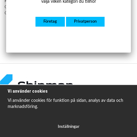
Köpvillkor
välja vilken kategori du tillhör
Om Shipman Bildelar
Om cookies
Företag
Privatperson
Vi använder cookies
Vi använder cookies för funktion på sidan, analys av data och
marknadsföring.
Shipman Bildelar erbjuder högkvalitativa och prisvärda produkter för att
åtgärda
vanligt förekommande fordonsproblem.
Inställningar