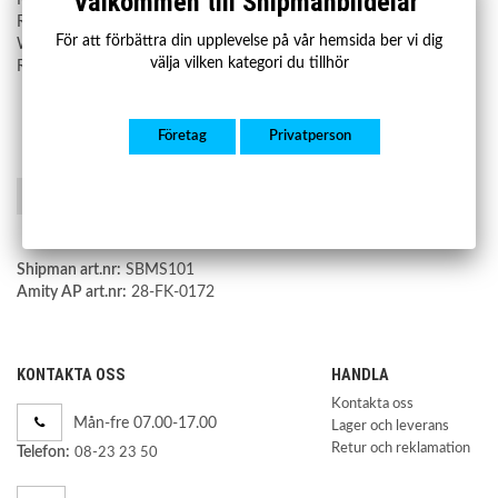
Välkommen till Shipmanbildelar
RYG000440
För att förbättra din upplevelse på vår hemsida ber vi dig
WA116106
välja vilken kategori du tillhör
RFD500020
Företag
Privatperson
Spara som favorit
Shipman art.nr:
SBMS101
Amity AP art.nr:
28-FK-0172
KONTAKTA OSS
HANDLA
Kontakta oss
Mån-fre 07.00-17.00
Lager och leverans
Retur och reklamation
Telefon:
08-23 23 50