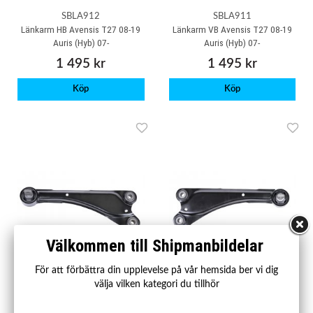
SBLA912
SBLA911
Länkarm HB Avensis T27 08-19
Länkarm VB Avensis T27 08-19
Auris (Hyb) 07-
Auris (Hyb) 07-
1 495 kr
1 495 kr
Köp
Köp
Välkommen till Shipmanbildelar
För att förbättra din upplevelse på vår hemsida ber vi dig
välja vilken kategori du tillhör
SBTA021
SBTA020