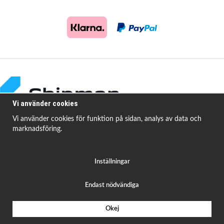
Vi använder cookies
Vi använder cookies för funktion på sidan, analys av data och
marknadsföring.
Shipman Bildelar erbjuder högkvalitativa och prisvärda produkter för att
åtgärda
vanligt förekommande fordonsproblem.
Inställningar
Endast nödvändiga
Okej
Drift & produktion:
Wikinggruppen