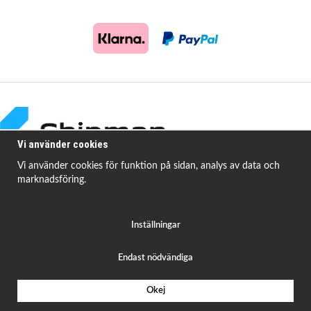
Vi använder cookies
Vi använder cookies för funktion på sidan, analys av data och
marknadsföring.
Shipman Bildelar erbjuder högkvalitativa och prisvärda produkter för att
åtgärda
vanligt förekommande fordonsproblem.
Inställningar
Endast nödvändiga
Okej
Drift & produktion:
Wikinggruppen