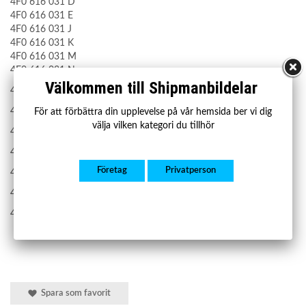
4F0 616 031 D
4F0 616 031 E
4F0 616 031 J
4F0 616 031 K
4F0 616 031 M
4F0 616 031 N
Välkommen till Shipmanbildelar
4F0616031A
4F0616031D
För att förbättra din upplevelse på vår hemsida ber vi dig
välja vilken kategori du tillhör
4F0616031E
4F0616031J
Företag
Privatperson
4F0616031K
4F0616031M
4F0616031N
Spara som favorit