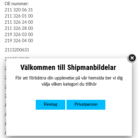
OE nummer:
211 320 06 31
211 326 01 00
211 326 24 00
211 326 28 00
219 326 03 00
219 326 04 00
2113200631
2113260100
Välkommen till Shipmanbildelar
2113262400
2113262800
För att förbättra din upplevelse på vår hemsida ber vi dig
välja vilken kategori du tillhör
2193260300
2193260400
Företag
Privatperson
A2113200631
A2113260100
A2113262400
A2113262800