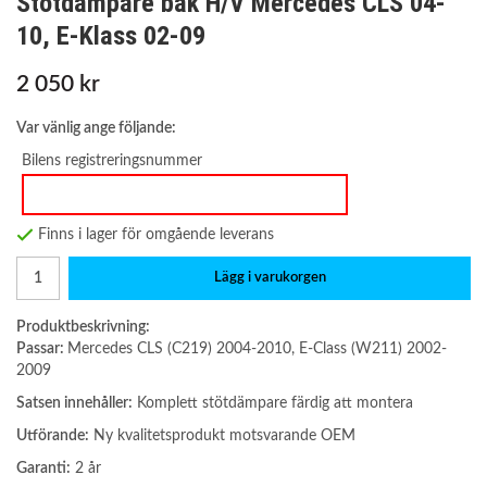
Stötdämpare bak H/V Mercedes CLS 04-
10, E-Klass 02-09
2 050 kr
Var vänlig ange följande:
Bilens registreringsnummer
Finns i lager för omgående leverans
Lägg i varukorgen
Produktbeskrivning:
Passar:
Mercedes CLS (C219) 2004-2010, E-Class (W211) 2002-
2009
Satsen innehåller:
Komplett stötdämpare färdig att montera
Utförande:
Ny kvalitetsprodukt motsvarande OEM
Garanti:
2 år