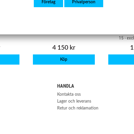
Företag
Privatperson
SBBB105
S
3 03-/ TT
Bakvagnsbalk Audi Q3, A3, Skoda
Bultsats bak
i/ Octavia
Superb Mk 3, VW Passat B8,
II/ VW Golf 
VW Golf Mk
Arteon, Tiguan Mk II
Scirocco/Aud
15 - exc
r
4 150 kr
1
Köp
HANDLA
Kontakta oss
Lager och leverans
Retur och reklamation