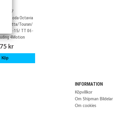
BBS007
vagn Skoda Octavia
V/ VI/Jetta/Touran/
i A3 03-15/ TT 06-
luding 4Motion
75 kr
Köp
INFORMATION
Köpvillkor
Om Shipman Bildelar
Om cookies