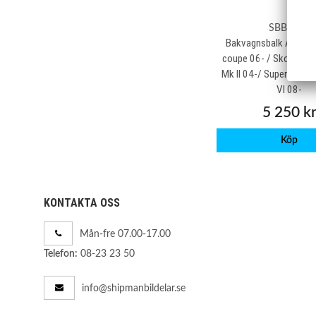
SBBB133
Bakvagnsbalk Audi A
coupe 06- / Skoda Yet
Mk II 04-/ Superb II / 
VI 08-
5 250 k
Köp
KONTAKTA OSS
Mån-fre 07.00-17.00
08-23 23 50
Telefon:
info@shipmanbildelar.se