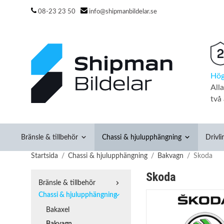
08-23 23 50
info@shipmanbildelar.se
Hög
All
två 
Bränsle & tillbehör
Chassi & hjulupphängning
Drivli
Startsida
/
Chassi & hjulupphängning
/
Bakvagn
/
Skoda
Skoda
Bränsle & tillbehör
Chassi & hjulupphängning
Bakaxel
Bakvagn