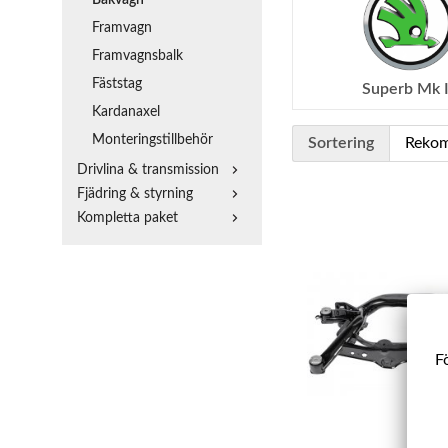
Framvagn
Framvagnsbalk
Fäststag
Superb Mk I
Kardanaxel
Monteringstillbehör
Sortering
Drivlina & transmission
Fjädring & styrning
Kompletta paket
Fö