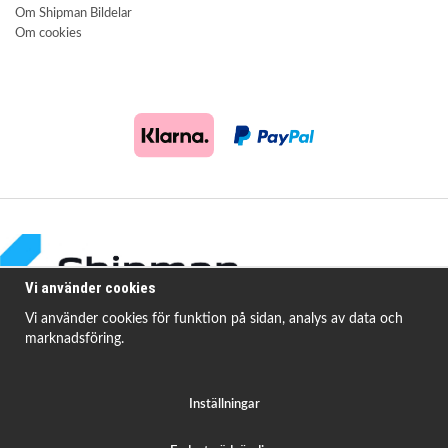
Om Shipman Bildelar
Om cookies
Vi använder cookies
Vi använder cookies för funktion på sidan, analys av data och
marknadsföring.
Shipman Bildelar erbjuder högkvalitativa och prisvärda produkter för att
åtgärda
vanligt förekommande fordonsproblem.
Inställningar