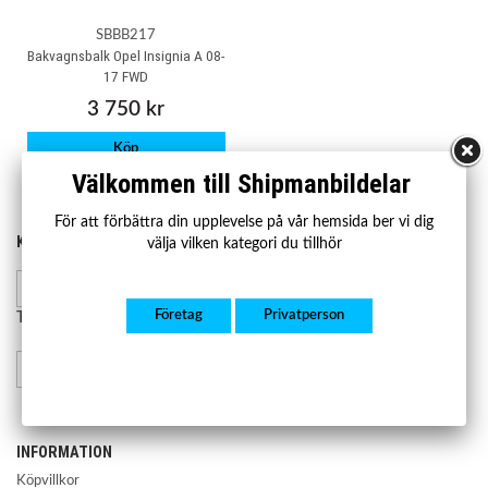
SBBB217
Bakvagnsbalk Opel Insignia A 08-
17 FWD
3 750 kr
Köp
Välkommen till Shipmanbildelar
För att förbättra din upplevelse på vår hemsida ber vi dig
KONTAKTA OSS
HANDLA
välja vilken kategori du tillhör
Kontakta oss
Mån-fre 07.00-17.00
Lager och leverans
Retur och reklamation
Företag
Privatperson
Telefon:
08-23 23 50
info@shipmanbildelar.se
INFORMATION
Köpvillkor