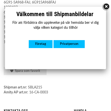
6G91-5A968-FAJ, 6G915A968FAJ
1839437
6G91-5A968-FAH, 6G915A968FAH
Välkommen till Shipmanbildelar
1566810
1496725
För att förbättra din upplevelse på vår hemsida ber vi dig
1468192
välja vilken kategori du tillhör
1462030
1460439
1858856
Företag
Privatperson
Spara som favorit
Shipman art.nr:
SBLA215
Amity AP art.nr:
16-CA-0003
KONTAKTA OSS
HANDLA