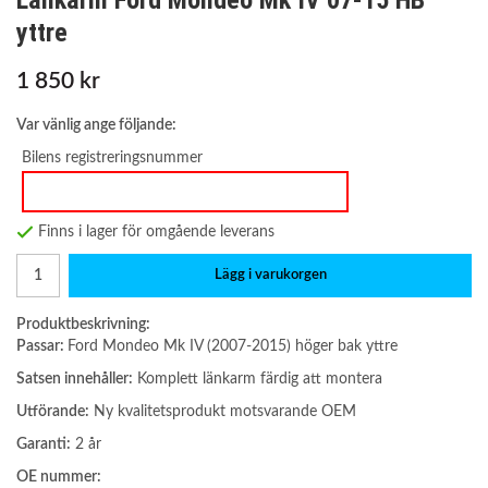
Länkarm Ford Mondeo Mk IV 07-15 HB
yttre
1 850 kr
Var vänlig ange följande:
Bilens registreringsnummer
Finns i lager för omgående leverans
Lägg i varukorgen
Produktbeskrivning:
Passar:
Ford Mondeo Mk IV (2007-2015) höger bak yttre
Satsen innehåller:
Komplett länkarm färdig att montera
Utförande:
Ny kvalitetsprodukt motsvarande OEM
Garanti:
2 år
OE nummer: