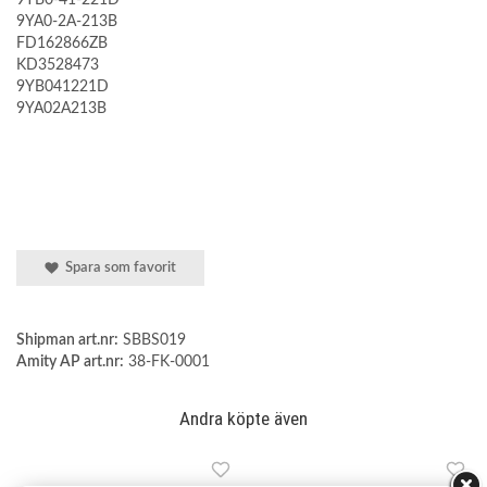
9YA0-2A-213B
FD162866ZB
KD3528473
9YB041221D
9YA02A213B
Spara som favorit
Shipman art.nr:
SBBS019
Amity AP art.nr:
38-FK-0001
Andra köpte även