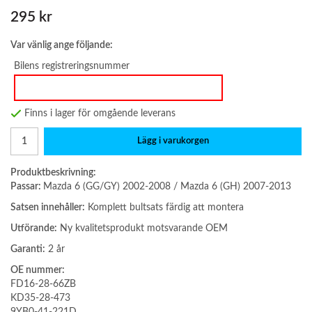
295 kr
Var vänlig ange följande:
Bilens registreringsnummer
Finns i lager för omgående leverans
Lägg i varukorgen
Produktbeskrivning:
Passar:
Mazda 6 (GG/GY) 2002-2008 / Mazda 6 (GH) 2007-2013
Satsen innehåller:
Komplett bultsats färdig att montera
Utförande:
Ny kvalitetsprodukt motsvarande OEM
Garanti:
2 år
OE nummer:
FD16-28-66ZB
KD35-28-473
9YB0-41-221D