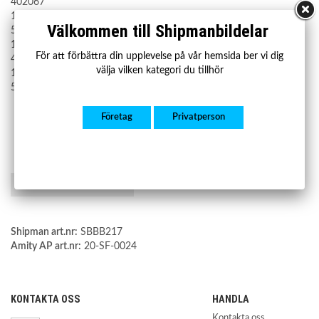
402067
13219179
Välkommen till Shipmanbildelar
5402240
13336907
För att förbättra din upplevelse på vår hemsida ber vi dig
402049
välja vilken kategori du tillhör
13263353
5402242
Företag
Privatperson
Spara som favorit
Shipman art.nr:
SBBB217
Amity AP art.nr:
20-SF-0024
KONTAKTA OSS
HANDLA
Kontakta oss