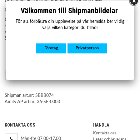
Utförande:
Ny kvalitetsprodukt motsvarande OEM
Välkommen till Shipmanbildelar
Garanti:
2 år
OE nummer:
För att förbättra din upplevelse på vår hemsida ber vi dig
4100A037
välja vilken kategori du tillhör
4100A036
5148 Q7
Företag
Privatperson
Spara som favorit
Shipman art.nr:
SBBB074
Amity AP art.nr:
36-SF-0003
KONTAKTA OSS
HANDLA
Kontakta oss
Mån-fre 07.00-17.00
Lager och leverans