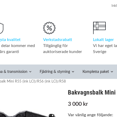
Verkstadsrabatt
Lokalt lager
sta kvalitet
Tillgänglig för
Vi har eget la
a delar kommer med
auktoriserade kunder
Sverige
års garanti
na & transmission
Fjädring & styrning
Kompletta paket
alk Mini R55 (ink LCI)/R56 (ink LCI)/R58
Bakvagnsbalk Mini 
3 000 kr
Var vänlig ange följande: