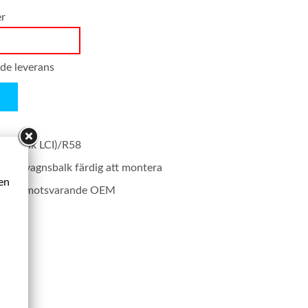
er
nde leverans
R56 (ink LCI)/R58
t bakvagnsbalk färdig att montera
ken
rodukt motsvarande OEM