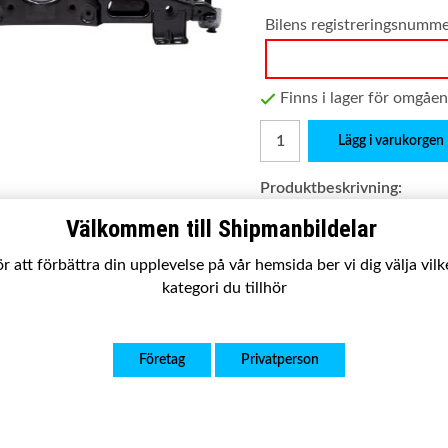
Bilens registreringsnumm
Finns i lager för omgåe
Lägg i varukorgen
Produktbeskrivning:
Passar:
Mini R55 (ink LCI)/
Välkommen till Shipmanbildelar
Satsen innehåller
: Komplet
r att förbättra din upplevelse på vår hemsida ber vi dig välja vil
Utförande:
Ny kvalitetsp
kategori du tillhör
Garanti:
2 år
OE nummer:
Företag
Privatperson
33 31 6 772 667
33316772667
073