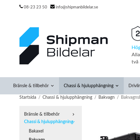
08-23 23 50
info@shipmanbildelar.se
Hög
All
två 
Bränsle & tillbehör
Chassi & hjulupphängning
Drivli
Startsida
/
Chassi & hjulupphängning
/
Bakvagn
/
Bakvagnsb
Bränsle & tillbehör
Chassi & hjulupphängning
Bakaxel
Bakvagn