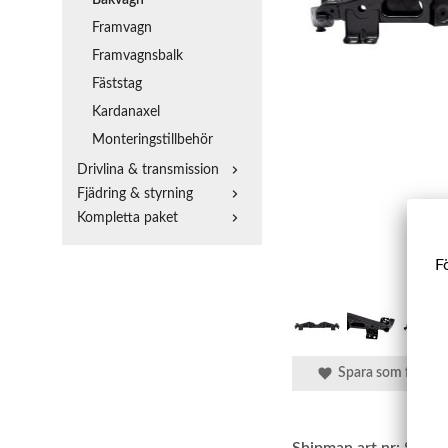
Framvagn
Framvagnsbalk
Fäststag
Kardanaxel
Monteringstillbehör
Drivlina & transmission
Fjädring & styrning
Kompletta paket
Fö
Spara som favorit
Shipman art.nr:
SBBB