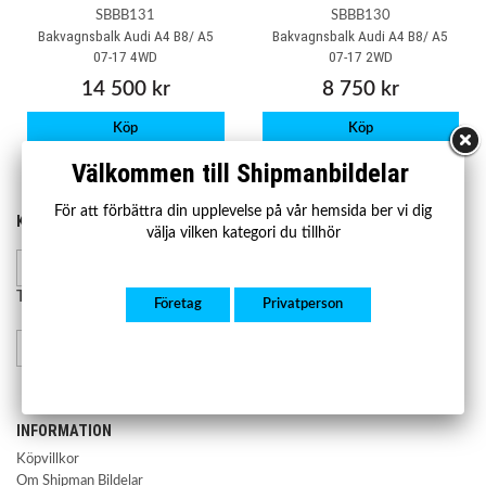
SBBB131
SBBB130
Bakvagnsbalk Audi A4 B8/ A5
Bakvagnsbalk Audi A4 B8/ A5
07-17 4WD
07-17 2WD
14 500 kr
8 750 kr
Köp
Köp
Välkommen till Shipmanbildelar
För att förbättra din upplevelse på vår hemsida ber vi dig
KONTAKTA OSS
HANDLA
välja vilken kategori du tillhör
Kontakta oss
Mån-fre 07.00-17.00
Lager och leverans
Retur och reklamation
Telefon:
08-23 23 50
Företag
Privatperson
info@shipmanbildelar.se
INFORMATION
Köpvillkor
Om Shipman Bildelar