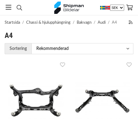
Startsida
/
Chassi & hjulupphängning
/
Bakvagn
/
Audi
/
A4
A4
Sortering