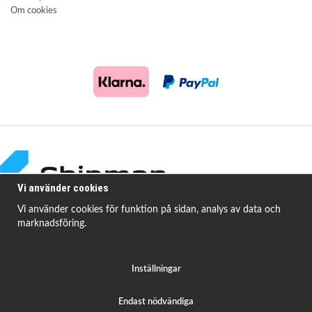
Om cookies
Vi använder cookies
Vi använder cookies för funktion på sidan, analys av data och
marknadsföring.
Shipman Bildelar erbjuder högkvalitativa och prisvärda produkter för att
åtgärda
vanligt förekommande fordonsproblem.
Inställningar
Endast nödvändiga