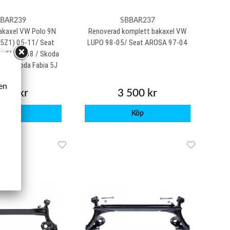
BAR239
SBBAR237
akaxel VW Polo 9N
Renoverad komplett bakaxel VW
(5Z1) 05-11/ Seat
LUPO 98-05/ Seat AROSA 97-04
ba 6L 02-08 / Skoda
07 / Skoda Fabia 5J
07-14
ken
700 kr
3 500 kr
Köp
Köp