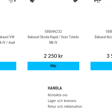
SBBAN232
SB
akaxel VW
Bakaxel Skoda Rapid / Seat Toledo
Bakaxel Ib
k IV / Audi
Mk IV
r
2 250 kr
3 
Köp
HANDLA
Kontakta oss
Lager och leverans
Retur och reklamation