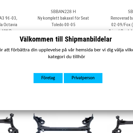
SBBAN228 H
SB
 A3 96-03,
Ny komplett bakaxel för Seat
Renoverad b
da Octavia
Toledo 00-05
02-09/Fox 
0, VW Bora
Ibiza / Cordo
Välkommen till Shipmanbildelar
Golf MK IV
Fabia 6Y 99-
r att förbättra din upplevelse på vår hemsida ber vi dig välja vil
1 950 kr
2 
kategori du tillhör
Köp
Företag
Privatperson