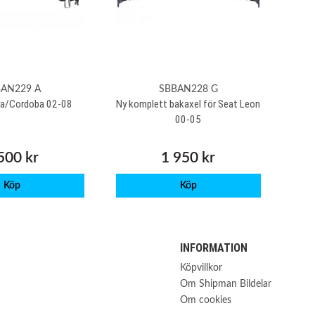
BAN229 A
SBBAN228 G
iza/Cordoba 02-08
Ny komplett bakaxel för Seat Leon
00-05
500 kr
1 950 kr
Köp
Köp
INFORMATION
Köpvillkor
Om Shipman Bildelar
Om cookies