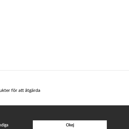
ukter för att åtgärda
ndiga
Okej