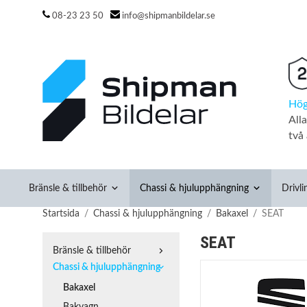
08-23 23 50
info@shipmanbildelar.se
Hög
All
två 
Bränsle & tillbehör
Chassi & hjulupphängning
Drivli
Startsida
/
Chassi & hjulupphängning
/
Bakaxel
/
SEAT
SEAT
Bränsle & tillbehör
Chassi & hjulupphängning
Bakaxel
Bakvagn