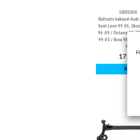
SBBS006
Bultsats bakaxel Audi
Seat Leon 99-06, Sko
96-09 / Octavia 98-1
99-05 / Bora 98-05 / 
97
Fö
175 kr
Köp