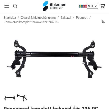
Startsida
/
Chassi & hjulupphängning
/
Bakaxel
/
Peugeot
/
Renoverad komplett bakaxel för 206 RC