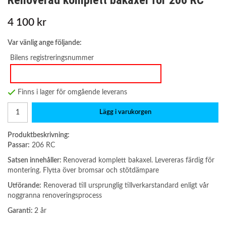
Renoverad komplett bakaxel för 206 RC
4 100 kr
Var vänlig ange följande:
Bilens registreringsnummer
Finns i lager för omgående leverans
Lägg i varukorgen
Produktbeskrivning:
Passar:
206 RC
Satsen innehåller:
Renoverad komplett bakaxel. Levereras färdig för
montering. Flytta över bromsar och stötdämpare
Utförande:
Renoverad till ursprunglig tillverkarstandard enligt vår
noggranna renoveringsprocess
Garanti:
2 år