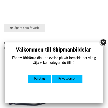
Spara som favorit
Shipman art.nr:
SBBARRC
Välkommen till Shipmanbildelar
Amity AP art.nr:
42-AX-0041R
För att förbättra din upplevelse på vår hemsida ber vi dig
Rekommenderade tillbehör till denna produkt
välja vilken kategori du tillhör
Företag
Privatperson