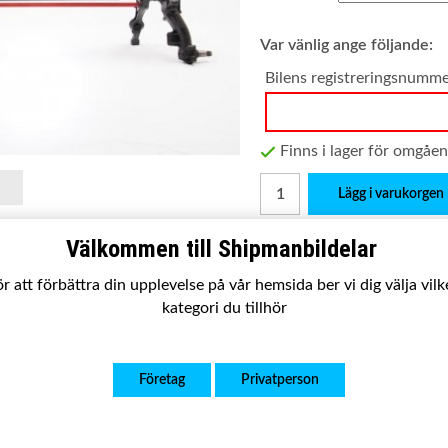
Var vänlig ange följande:
Bilens registreringsnumm
Finns i lager för omgåe
Lägg i varukorgen
Produktbeskrivning:
Välkommen till Shipmanbildelar
LR1061R
Välj bromstyp ovan! Skivbro
r att förbättra din upplevelse på vår hemsida ber vi dig välja vil
Passar:
106
kategori du tillhör
Satsen innehåller:
Renover
Flytta över bromsar och s
Företag
Privatperson
Utförande:
Renoverad till 
renoveringsprocess
Garanti:
2 år