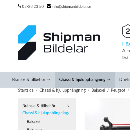
08-23 23 50
info@shipmanbildelar.se
Hög
All
två 
Bränsle & tillbehör
Chassi & hjulupphängning
Drivli
Startsida
/
Chassi & hjulupphängning
/
Bakaxel
/
Peugeot
/
Bränsle & tillbehör
Chassi & hjulupphängning
Bakaxel
Bakvagn