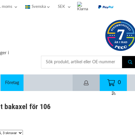
ger i
0
Företag
t bakaxel för 106