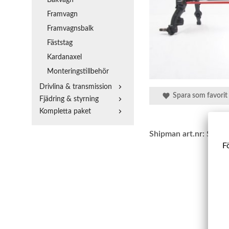
Framvagn
Framvagnsbalk
Fäststag
Kardanaxel
Monteringstillbehör
Drivlina & transmission
Spara som favorit
Fjädring & styrning
Kompletta paket
Shipman art.nr:
SBAX
Fö