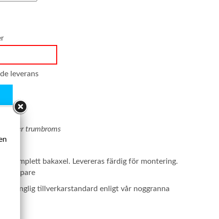
er
nde leverans
ms eller trumbroms
ken
ad komplett bakaxel. Levereras färdig för montering.
tötdämpare
ursprunglig tillverkarstandard enligt vår noggranna