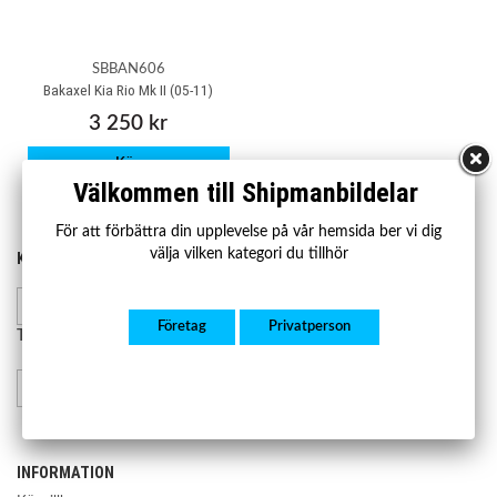
SBBAN606
Bakaxel Kia Rio Mk II (05-11)
3 250 kr
Köp
Välkommen till Shipmanbildelar
För att förbättra din upplevelse på vår hemsida ber vi dig
välja vilken kategori du tillhör
KONTAKTA OSS
HANDLA
Kontakta oss
Mån-fre 07.00-17.00
Lager och leverans
Företag
Privatperson
Retur och reklamation
Telefon:
08-23 23 50
info@shipmanbildelar.se
INFORMATION