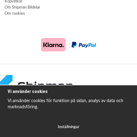
Köpvillkor
Om Shipman Bildelar
Om cookies
Vi använder cookies
Vi använder cookies för funktion på sidan, analys av data och
marknadsföring.
Shipman Bildelar erbjuder högkvalitativa och prisvärda produkter för att
åtgärda
vanligt förekommande fordonsproblem.
Inställningar