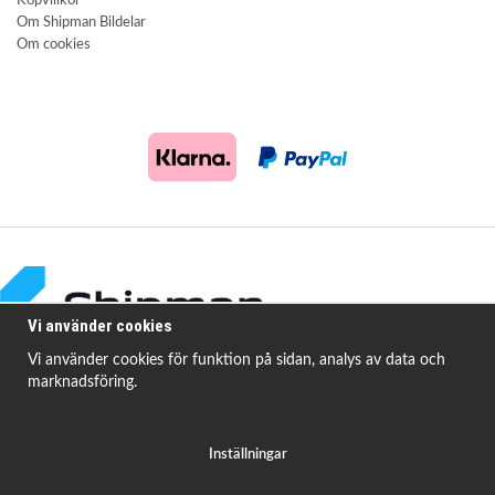
Köpvillkor
Om Shipman Bildelar
Om cookies
Vi använder cookies
Vi använder cookies för funktion på sidan, analys av data och
marknadsföring.
Shipman Bildelar erbjuder högkvalitativa och prisvärda produkter för att
åtgärda
vanligt förekommande fordonsproblem.
Inställningar