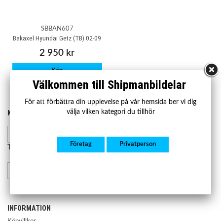
SBBAN607
Bakaxel Hyundai Getz (TB) 02-09
2 950 kr
Köp
Välkommen till Shipmanbildelar
För att förbättra din upplevelse på vår hemsida ber vi dig
välja vilken kategori du tillhör
KONTAKTA OSS
HANDLA
Kontakta oss
Mån-fre 07.00-17.00
Lager och leverans
Företag
Privatperson
Retur och reklamation
Telefon:
08-23 23 50
info@shipmanbildelar.se
INFORMATION