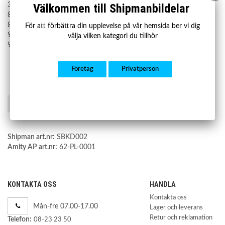
30714569
Välkommen till Shipmanbildelar
8646411
8666339
För att förbättra din upplevelse på vår hemsida ber vi dig
9169270
välja vilken kategori du tillhör
9492581
Företag
Privatperson
Spara som favorit
Shipman art.nr:
SBKD002
Amity AP art.nr:
62-PL-0001
KONTAKTA OSS
HANDLA
Kontakta oss
Mån-fre 07.00-17.00
Lager och leverans
Retur och reklamation
Telefon:
08-23 23 50