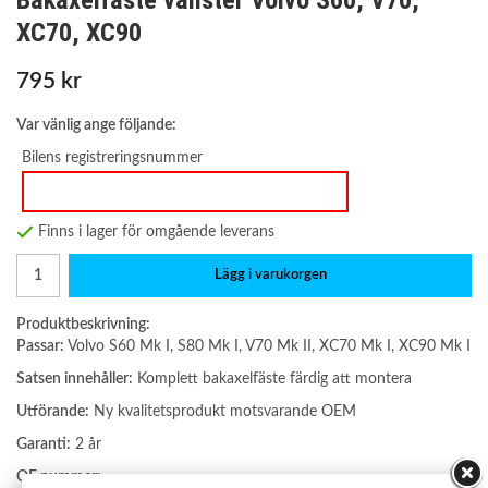
Bakaxelfäste vänster Volvo S60, V70,
XC70, XC90
795 kr
Var vänlig ange följande:
Bilens registreringsnummer
Finns i lager för omgående leverans
Lägg i varukorgen
Produktbeskrivning:
Passar:
Volvo S60 Mk I, S80 Mk I, V70 Mk II, XC70 Mk I, XC90 Mk I
Satsen innehåller:
Komplett bakaxelfäste färdig att montera
Utförande:
Ny kvalitetsprodukt motsvarande OEM
Garanti:
2 år
OE nummer: