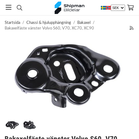
Startsida
/
Chassi & hjulupphängning
/
Bakaxel
/
Bakaxelfäste vänster Volvo S60, V70, XC70, XC90