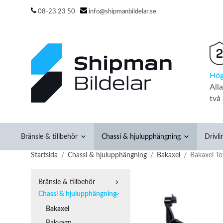
08-23 23 50
info@shipmanbildelar.se
Hög
All
två 
Bränsle & tillbehör
Chassi & hjulupphängning
Drivli
Startsida
/
Chassi & hjulupphängning
/
Bakaxel
/
Bakaxel To
Bränsle & tillbehör
Chassi & hjulupphängning
Bakaxel
Bakvagn