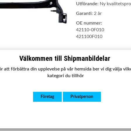
Utförande:
Ny kvalitetsp
Garanti:
2 år
OE nummer:
42110-0F010
421100F010
Välkommen till Shipmanbildelar
Tyvärr ingår inte denna prod
r att förbättra din upplevelse på vår hemsida ber vi dig välja vil
Till butikens startsida »
kategori du tillhör
Sitemap »
Företag
Privatperson
N405
X-0006