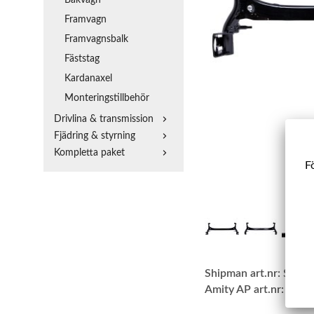
Framvagn
Framvagnsbalk
Fäststag
Kardanaxel
Monteringstillbehör
Drivlina & transmission
Fjädring & styrning
Kompletta paket
Fö
Shipman art.nr:
SBBA
Amity AP art.nr:
58-A