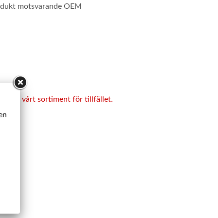
rodukt motsvarande OEM
ukt i vårt sortiment för tillfället.
ken