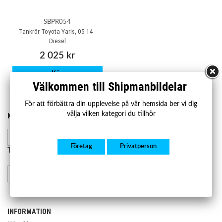
SBPR054
Tankrör Toyota Yaris, 05-14 -
Diesel
2 025 kr
Köp
Välkommen till Shipmanbildelar
För att förbättra din upplevelse på vår hemsida ber vi dig
välja vilken kategori du tillhör
KONTAKTA OSS
HANDLA
Kontakta oss
Mån-fre 07.00-17.00
Lager och leverans
Företag
Privatperson
Retur och reklamation
Telefon:
08-23 23 50
info@shipmanbildelar.se
INFORMATION