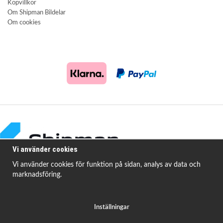
Köpvillkor
Om Shipman Bildelar
Om cookies
Vi använder cookies
Vi använder cookies för funktion på sidan, analys av data och
marknadsföring.
Shipman Bildelar erbjuder högkvalitativa och prisvärda produkter för att
åtgärda
vanligt förekommande fordonsproblem.
Inställningar