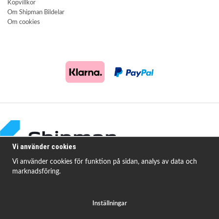
Köpvillkor
Om Shipman Bildelar
Om cookies
Vi använder cookies
Vi använder cookies för funktion på sidan, analys av data och
marknadsföring.
Shipman Bildelar erbjuder högkvalitativa och prisvärda produkter för att
åtgärda
vanligt förekommande fordonsproblem.
Inställningar