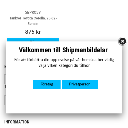
SBPR039
Tankrör Toyota Corolla, 93-02 -
Bensin
875 kr
Köp
Välkommen till Shipmanbildelar
För att förbättra din upplevelse på vår hemsida ber vi dig
välja vilken kategori du tillhör
KONTAKTA OSS
HANDLA
Kontakta oss
Mån-fre 07.00-17.00
Lager och leverans
Företag
Privatperson
Retur och reklamation
Telefon:
08-23 23 50
info@shipmanbildelar.se
INFORMATION