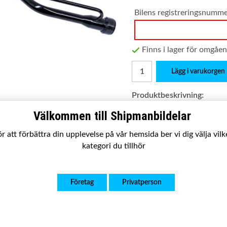
Bilens registreringsnumm
Finns i lager för omgåe
Lägg i varukorgen
Produktbeskrivning:
Passar:
Toyota Auris 06-12
Välkommen till Shipmanbildelar
Satsen innehåller:
Tankrör 
r att förbättra din upplevelse på vår hemsida ber vi dig välja vil
Utförande:
Ny kvalitetsp
kategori du tillhör
Garanti:
2 år
OE nummer:
Företag
Privatperson
77201-12640, 772011264
046