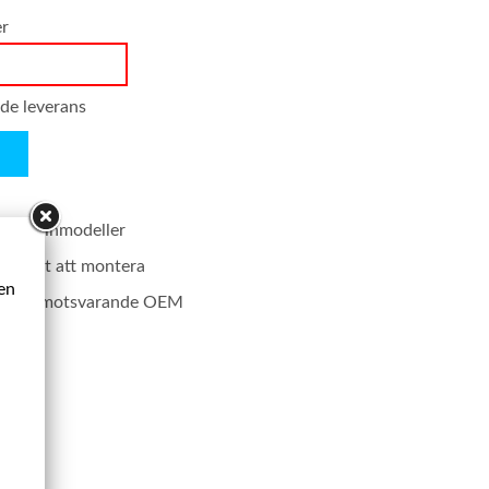
er
nde leverans
. Bensinmodeller
färdigt att montera
ken
rodukt motsvarande OEM
0