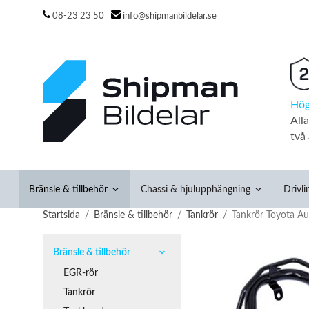
08-23 23 50
info@shipmanbildelar.se
Hög
All
två 
Bränsle & tillbehör
Chassi & hjulupphängning
Drivli
Startsida
/
Bränsle & tillbehör
/
Tankrör
/
Tankrör Toyota Au
Bränsle & tillbehör
EGR-rör
Tankrör