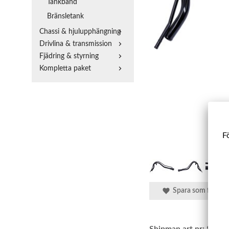
Tankband
Bränsletank
Chassi & hjulupphängning
Drivlina & transmission
Fjädring & styrning
Kompletta paket
Fö
Spara som favorit
Shipman art.nr:
SBPR