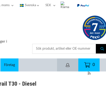
ger i
0
Företag
ail T30 - Diesel