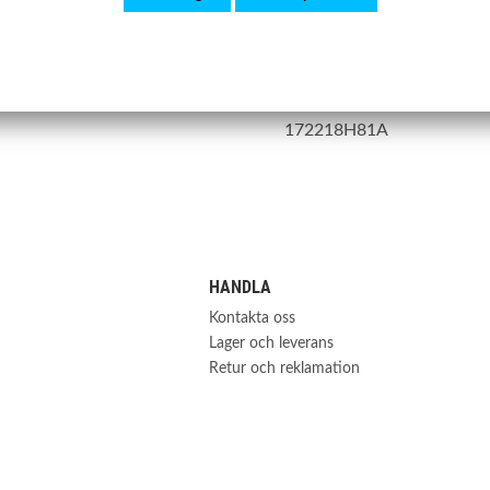
008
172218H300
N-0007
172218H800
172218H801
172218H81A
HANDLA
Kontakta oss
Lager och leverans
Retur och reklamation