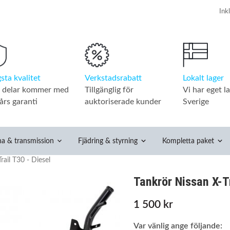
Verkstadsrabatt
Lokalt lager
sta kvalitet
Tillgänglig för
Vi har eget la
a delar kommer med
auktoriserade kunder
Sverige
års garanti
na & transmission
Fjädring & styrning
Kompletta paket
rail T30 - Diesel
Tankrör Nissan X-Tr
1 500 kr
Var vänlig ange följande: