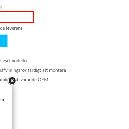
er
nde leverans
dieselmodeller
påfyllningsrör färdigt att montera
rodukt motsvarande OEM
ken