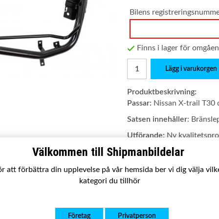
Bilens registreringsnumm
Finns i lager för omgåe
Lägg i varukorgen
Produktbeskrivning:
Passar:
Nissan X-trail T30 
Satsen innehåller
: Bränsle
Utförande:
Ny kvalitetsp
Välkommen till Shipmanbildelar
Garanti
: 2 år
OE nummer:
r att förbättra din upplevelse på vår hemsida ber vi dig välja vil
17221-8H300
kategori du tillhör
17221-8H800
17221-8H801
17221-8H81A
Företag
Privatperson