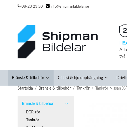
08-23 23 50
info@shipmanbildelar.se
Hög
All
två 
Bränsle & tillbehör
Chassi & hjulupphängning
Drivli
Startsida
/
Bränsle & tillbehör
/
Tankrör
/
Tankrör Nissan X-T
Bränsle & tillbehör
EGR-rör
Tankrör