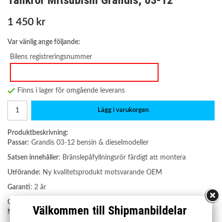
Tankrör Mitsubishi Grandis, 03-12
1 450 kr
Var vänlig ange följande:
Bilens registreringsnummer
Finns i lager för omgående leverans
Lägg i varukorgen
Produktbeskrivning:
Passar:
Grandis 03-12 bensin & dieselmodeller
Satsen innehåller
: Bränslepåfyllningsrör färdigt att montera
Utförande:
Ny kvalitetsprodukt motsvarande OEM
Garanti
: 2 år
OE nummer:
Välkommen till Shipmanbildelar
MR599142