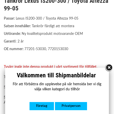
Tankrör Lexus IS200-300 / Toyota Altezza
99-05
Passar:
Lexus IS200-300 / Toyota Altezza 99-05
Satsen innehåller:
Tankrör färdigt att montera
Utförande:
Ny kvalitetsprodukt motsvarande OEM
Garanti:
2 år
OE nummer:
77201-53030, 7720153030
Tyvärr ingår inte denna produkt i vårt sortiment för tillfället.
Välkommen till Shipmanbildelar
Till butikens startsida »
För att förbättra din upplevelse på vår hemsida ber vi dig
Sitemap »
välja vilken kategori du tillhör
Shipman art.nr:
SBPR062
Amity AP art.nr:
58-FN-0031
Företag
Privatperson