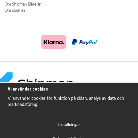
Om Shipman Bildelar
Om cookies
Vi använder cookies
Vi använder cookies för funktion på sidan, analys av data och
marknadsföring.
Shipman Bildelar erbjuder högkvalitativa och prisvärda produkter för att
åtgärda
vanligt förekommande fordonsproblem.
Inställningar