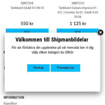
SBBT048
SBBT033
Tankband SAAB 9-5 98-10
Tankband Subaru Impreza 01-
07) / Forester 02-07, SAAB 9-2X
05-06
550 kr
1 125 kr
Köp
Köp
Välkommen till Shipmanbildelar
För att förbättra din upplevelse på vår hemsida ber vi dig
KONTAKTA OSS
HANDLA
välja vilken kategori du tillhör
Kontakta oss
Mån-fre 07.00-17.00
Lager och leverans
Företag
Privatperson
Retur och reklamation
Telefon:
08-23 23 50
info@shipmanbildelar.se
INFORMATION
Köpvillkor