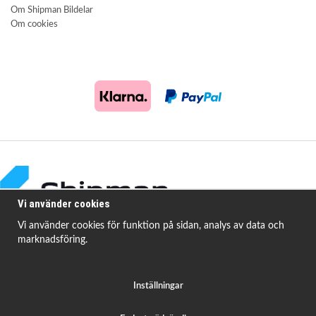
Om Shipman Bildelar
Om cookies
Vi använder cookies
Vi använder cookies för funktion på sidan, analys av data och
marknadsföring.
Shipman Bildelar erbjuder högkvalitativa och prisvärda produkter för att
åtgärda
vanligt förekommande fordonsproblem.
Inställningar