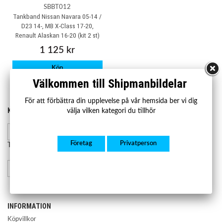
SBBT012
Tankband Nissan Navara 05-14 /
D23 14-, MB X-Class 17-20,
Renault Alaskan 16-20 (kit 2 st)
1 125 kr
Köp
Välkommen till Shipmanbildelar
För att förbättra din upplevelse på vår hemsida ber vi dig
KONTAKTA OSS
HANDLA
välja vilken kategori du tillhör
Kontakta oss
Mån-fre 07.00-17.00
Lager och leverans
Företag
Privatperson
Retur och reklamation
Telefon:
08-23 23 50
info@shipmanbildelar.se
INFORMATION
Köpvillkor