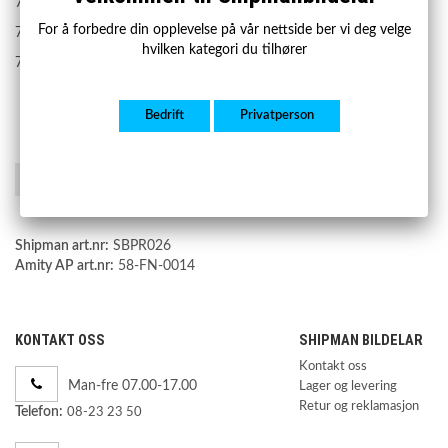
77201-42081
For å forbedre din opplevelse på vår nettside ber vi deg velge
7720142040
hvilken kategori du tilhører
7720142081
Bedrift
Privatperson
Lagre som favoritt
Shipman art.nr:
SBPR026
Amity AP art.nr:
58-FN-0014
KONTAKT OSS
SHIPMAN BILDELAR
Kontakt oss
Man-fre 07.00-17.00
Lager og levering
Retur og reklamasjon
Telefon:
08-23 23 50