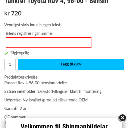
Tankrør Toyota Rav 4, 96-00 - Bensin
kr 720
Vennligst skriv inn din egen tekst:
Bilens registreringsnummer
Tilgjengelig
Legg til kurv
Produktbeskrivelse:
Passer:
Rav 4 96-00 bensinmodeller
Satsen inneholder
: Drivstoffyllingsrør klart til montering
Utførelse:
Ny kvalitetsprodukt tilsvarende OEM
Garanti
: 2 år
OE nummer:
77201-42040
Velkommen til Shipmanbildelar