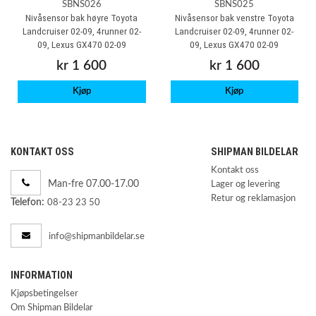
SBNS026
SBNS025
Nivåsensor bak høyre Toyota
Nivåsensor bak venstre Toyota
Landcruiser 02-09, 4runner 02-
Landcruiser 02-09, 4runner 02-
09, Lexus GX470 02-09
09, Lexus GX470 02-09
kr 1 600
kr 1 600
Kjøp
Kjøp
KONTAKT OSS
SHIPMAN BILDELAR
Kontakt oss
Man-fre 07.00-17.00
Lager og levering
Retur og reklamasjon
Telefon:
08-23 23 50
info@shipmanbildelar.se
INFORMATION
Kjøpsbetingelser
Om Shipman Bildelar