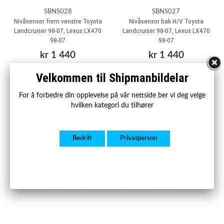
SBNS028
SBNS027
Nivåsensor frem venstre Toyota
Nivåsensor bak H/V Toyota
Landcruiser 98-07, Lexus LX470
Landcruiser 98-07, Lexus LX470
98-07
98-07
kr 1 440
kr 1 440
Kjøp
Kjøp
Velkommen til Shipmanbildelar
For å forbedre din opplevelse på vår nettside ber vi deg velge
hvilken kategori du tilhører
Bedrift
Privatperson