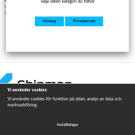
Köpvillkor
välja vilken kategori du tillhör
Om Shipman Bildelar
Om cookies
Företag
Privatperson
Vi använder cookies
Vi använder cookies för funktion på sidan, analys av data och
marknadsföring.
Shipman Bildelar erbjuder högkvalitativa och prisvärda produkter för att
åtgärda
vanligt förekommande fordonsproblem.
Inställningar