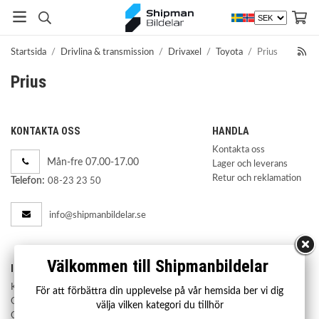
Startsida
/
Drivlina & transmission
/
Drivaxel
/
Toyota
/
Prius
Prius
KONTAKTA OSS
HANDLA
Kontakta oss
Mån-fre 07.00-17.00
Lager och leverans
Retur och reklamation
Telefon:
08-23 23 50
info@shipmanbildelar.se
Välkommen till Shipmanbildelar
INFORMATION
Köpvillkor
För att förbättra din upplevelse på vår hemsida ber vi dig
Om Shipman Bildelar
välja vilken kategori du tillhör
Om cookies