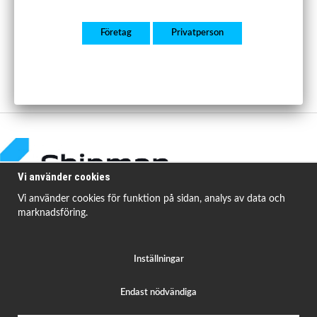
Företag
Privatperson
Vi använder cookies
Vi använder cookies för funktion på sidan, analys av data och
marknadsföring.
Shipman Bildelar erbjuder högkvalitativa och prisvärda produkter för att
åtgärda
vanligt förekommande fordonsproblem.
Inställningar
Endast nödvändiga